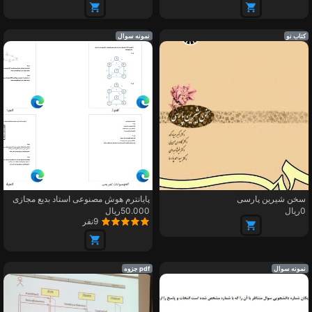
کتاب نو
نمونه سوال
سخن شیرین پارسی
پایانترم هوش مصنوعی استاد بدیع مجازی
0ریال
50.000ریال
9نفر
نمونه سوال
pdf جزوه