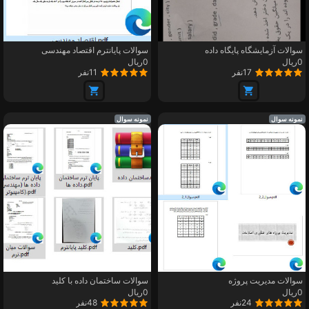
سوالات آزمایشگاه پایگاه داده
سوالات پایانترم اقتصاد مهندسی
0ریال
0ریال
17نفر
11نفر
نمونه سوال
نمونه سوال
سوالات مدیریت پروژه
سوالات ساختمان داده با کلید
0ریال
0ریال
24نفر
48نفر