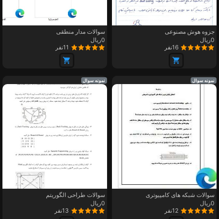
جزوه هوش مصنوعی
سوالات مدار منطقی
0ریال
0ریال
16نفر
11نفر
نمونه سوال
نمونه سوال
سوالات شبکه های کامپیوتری
سوالات طراحی الگوریتم
0ریال
0ریال
12نفر
13نفر