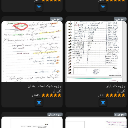
pdf جزوه
pdf جزوه
جزوه کامپایلر
جزوه شبکه استاد دهقان
0ریال
0ریال
8نفر
49نفر
pdf جزوه
نمونه سوال