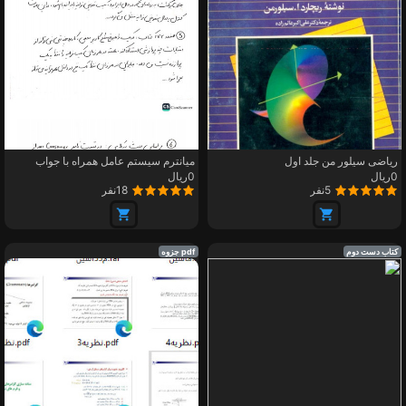
ریاضی سیلور من جلد اول
میانترم سیستم عامل همراه با جواب
0ریال
0ریال
5نفر
18نفر
کتاب دست دوم
pdf جزوه