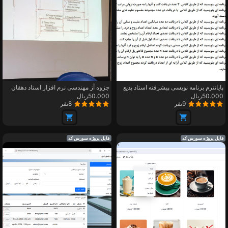
پایانترم برنامه نویسی پیشرفته استاد بدیع
جزوه آز مهندسی نرم افزار استاد دهقان
50.000ریال
50.000ریال
9نفر
8نفر
فایل پروژه سورس کد
فایل پروژه سورس کد