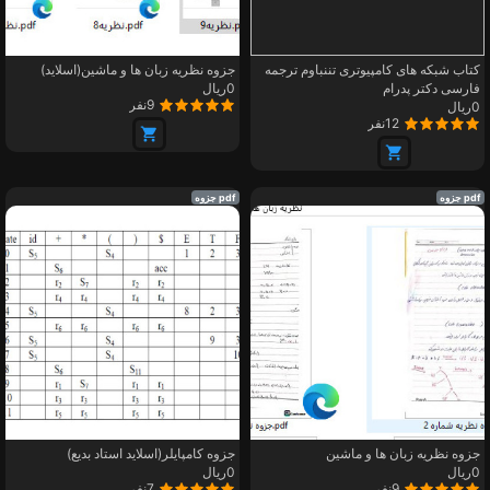
کتاب شبکه های کامپیوتری تننباوم ترجمه
جزوه نظریه زبان ها و ماشین(اسلاید)
فارسی دکتر پدرام
0ریال
9نفر
0ریال
12نفر
pdf جزوه
pdf جزوه
جزوه نظریه زبان ها و ماشین
جزوه کامپایلر(اسلاید استاد بدیع)
0ریال
0ریال
9نفر
7نفر