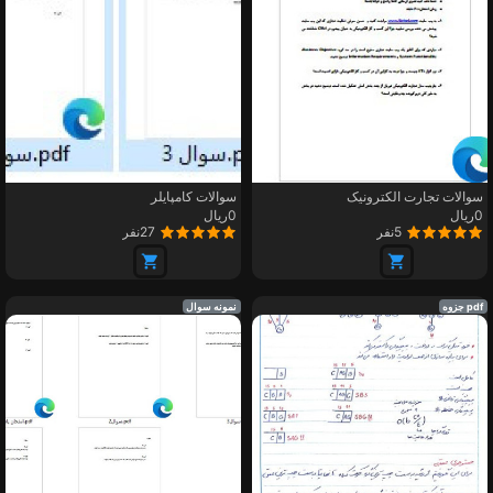
سوالات تجارت الکترونیک
سوالات کامپایلر
0ریال
0ریال
5نفر
27نفر
pdf جزوه
نمونه سوال