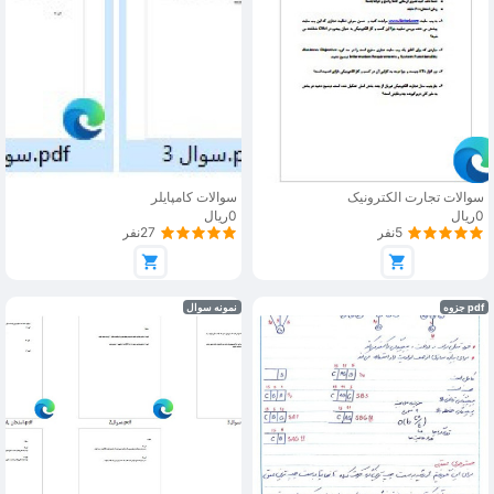
سوالات تجارت الکترونیک
سوالات کامپایلر
0ریال
0ریال
5نفر
27نفر
pdf جزوه
نمونه سوال