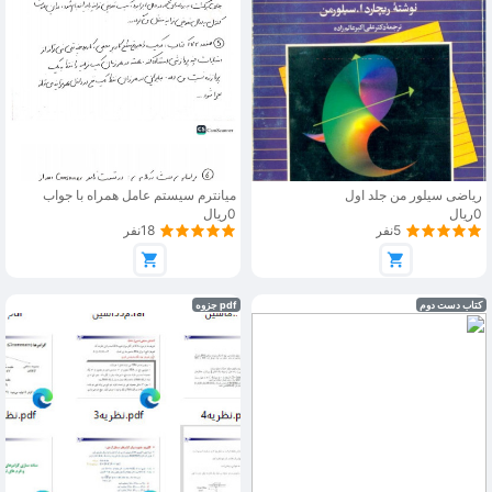
ریاضی سیلور من جلد اول
میانترم سیستم عامل همراه با جواب
0ریال
0ریال
5نفر
18نفر
کتاب دست دوم
pdf جزوه