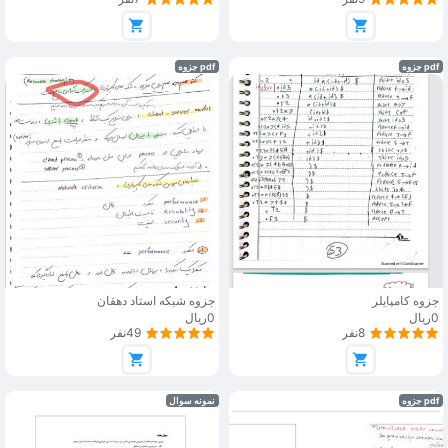
pdf جزوه
pdf جزوه
جزوه کامپایلر
جزوه شبکه استاد دهقان
0ریال
0ریال
8نفر
49نفر
pdf جزوه
نمونه سوال