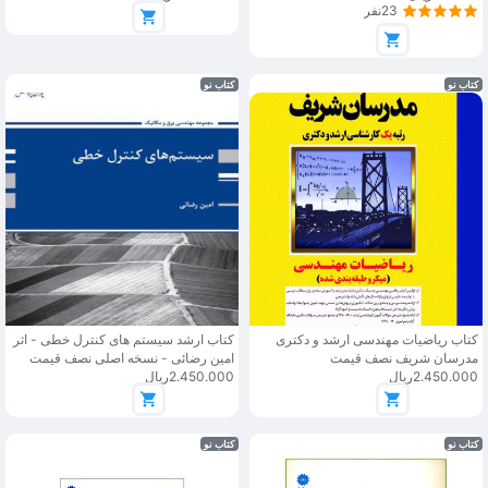
23نفر
کتاب نو
کتاب نو
کتاب ریاضیات مهندسی ارشد و دکتری
کتاب ارشد سیستم های کنترل خطی - اثر
مدرسان شریف نصف قیمت
امین رضائی - نسخه اصلی نصف قیمت
2.450.000ریال
2.450.000ریال
کتاب نو
کتاب نو