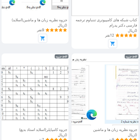
کتاب شبکه های کامپیوتری تننباوم ترجمه
جزوه نظریه زبان ها و ماشین(اسلاید)
فارسی دکتر پدرام
0ریال
9نفر
0ریال
12نفر
pdf جزوه
pdf جزوه
جزوه نظریه زبان ها و ماشین
جزوه کامپایلر(اسلاید استاد بدیع)
0ریال
0ریال
9نفر
7نفر