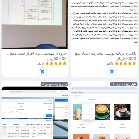
پایانترم برنامه نویسی پیشرفته استاد بدیع
جزوه آز مهندسی نرم افزار استاد دهقان
50.000ریال
50.000ریال
9نفر
8نفر
فایل پروژه سورس کد
فایل پروژه سورس کد