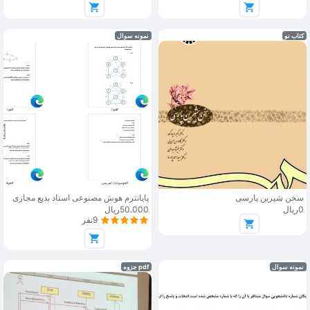
کتاب نو
نمونه سوال
سخن شیرین پارسی
پایانترم هوش مصنوعی استاد بدیع مجازی
0ریال
50.000ریال
9نفر
نمونه سوال
pdf جزوه