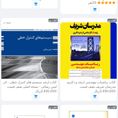
23نفر
کتاب نو
کتاب نو
کتاب ریاضیات مهندسی ارشد و دکتری
کتاب ارشد سیستم های کنترل خطی - اثر
مدرسان شریف نصف قیمت
امین رضائی - نسخه اصلی نصف قیمت
2.450.000ریال
2.450.000ریال
کتاب نو
کتاب نو