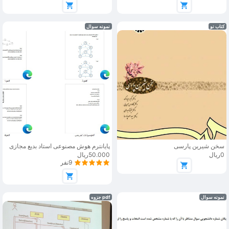
کتاب نو
نمونه سوال
سخن شیرین پارسی
پایانترم هوش مصنوعی استاد بدیع مجازی
0ریال
50.000ریال
9نفر
نمونه سوال
pdf جزوه