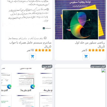
ریاضی سیلور من جلد اول
میانترم سیستم عامل همراه با جواب
0ریال
0ریال
5نفر
18نفر
کتاب دست دوم
pdf جزوه