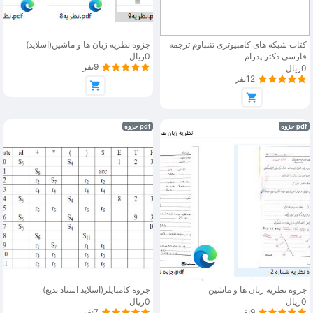
کتاب شبکه های کامپیوتری تننباوم ترجمه
جزوه نظریه زبان ها و ماشین(اسلاید)
فارسی دکتر پدرام
0ریال
9نفر
0ریال
12نفر
pdf جزوه
pdf جزوه
جزوه نظریه زبان ها و ماشین
جزوه کامپایلر(اسلاید استاد بدیع)
0ریال
0ریال
9نفر
7نفر