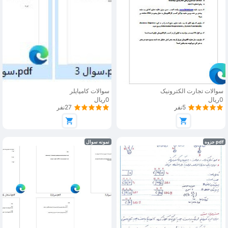
سوالات تجارت الکترونیک
سوالات کامپایلر
0ریال
0ریال
5نفر
27نفر
pdf جزوه
نمونه سوال