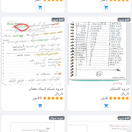
pdf جزوه
pdf جزوه
جزوه کامپایلر
جزوه شبکه استاد دهقان
0ریال
0ریال
8نفر
49نفر
pdf جزوه
نمونه سوال