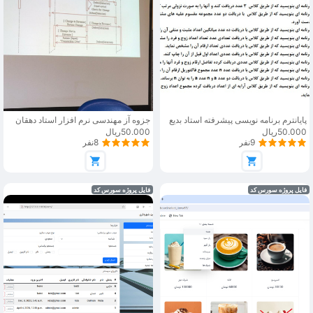
پایانترم برنامه نویسی پیشرفته استاد بدیع
جزوه آز مهندسی نرم افزار استاد دهقان
50.000ریال
50.000ریال
9نفر
8نفر
فایل پروژه سورس کد
فایل پروژه سورس کد