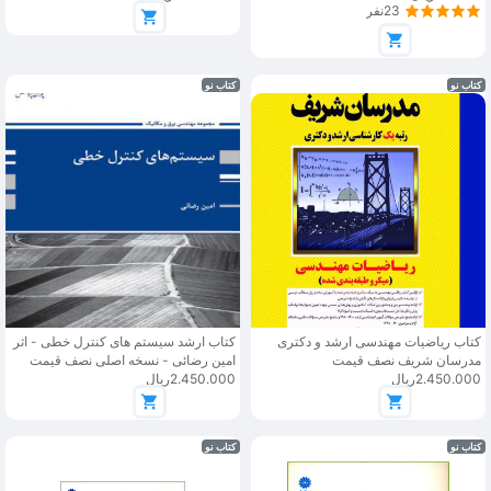
23نفر
کتاب نو
کتاب نو
کتاب ریاضیات مهندسی ارشد و دکتری
کتاب ارشد سیستم های کنترل خطی - اثر
مدرسان شریف نصف قیمت
امین رضائی - نسخه اصلی نصف قیمت
2.450.000ریال
2.450.000ریال
کتاب نو
کتاب نو