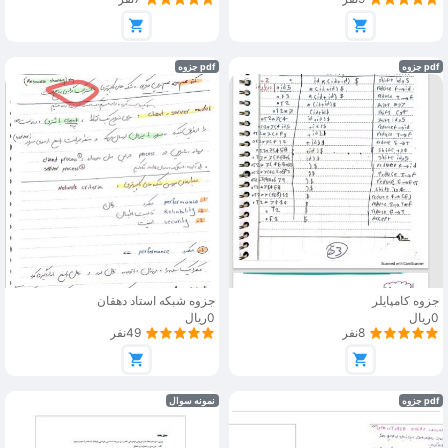
pdf جزوه
pdf جزوه
جزوه کامپایلر
جزوه شبکه استاد دهقان
0ریال
0ریال
8نفر
49نفر
pdf جزوه
نمونه سوال