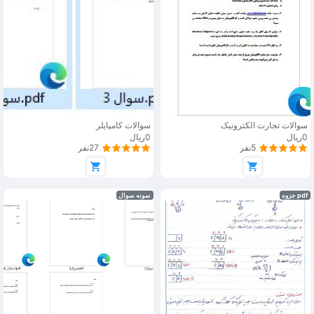
سوالات تجارت الکترونیک
سوالات کامپایلر
0ریال
0ریال
5نفر
27نفر
pdf جزوه
نمونه سوال