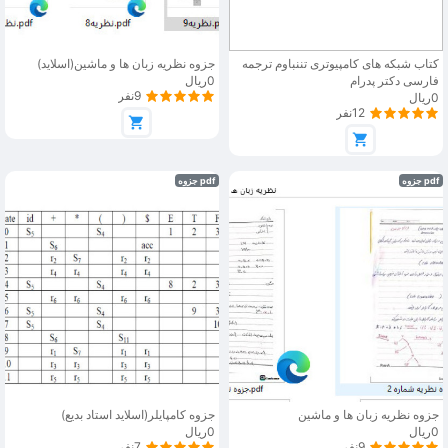
کتاب شبکه های کامپیوتری تننباوم ترجمه
جزوه نظریه زبان ها و ماشین(اسلاید)
فارسی دکتر پدرام
0ریال
9نفر
0ریال
12نفر
pdf جزوه
pdf جزوه
جزوه نظریه زبان ها و ماشین
جزوه کامپایلر(اسلاید استاد بدیع)
0ریال
0ریال
9نفر
7نفر