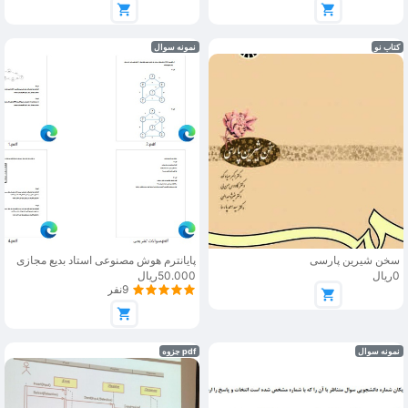
کتاب نو
نمونه سوال
سخن شیرین پارسی
پایانترم هوش مصنوعی استاد بدیع مجازی
0ریال
50.000ریال
9نفر
نمونه سوال
pdf جزوه