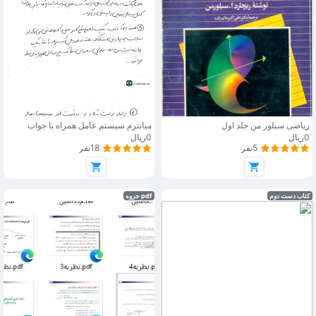
ریاضی سیلور من جلد اول
میانترم سیستم عامل همراه با جواب
0ریال
0ریال
5نفر
18نفر
کتاب دست دوم
pdf جزوه