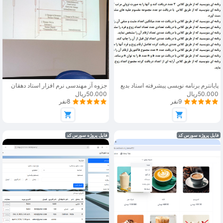
پایانترم برنامه نویسی پیشرفته استاد بدیع
جزوه آز مهندسی نرم افزار استاد دهقان
50.000ریال
50.000ریال
9نفر
8نفر
فایل پروژه سورس کد
فایل پروژه سورس کد