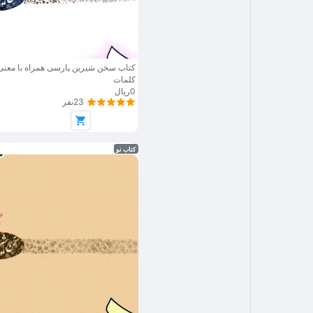
پست ها و توییت های محبوب
ارائه می دهد
کتاب سخن شیرین پارسی همراه با معنی 
کلمات
درخواست های کمک مالی
0ریال
23نفر
کتاب نو