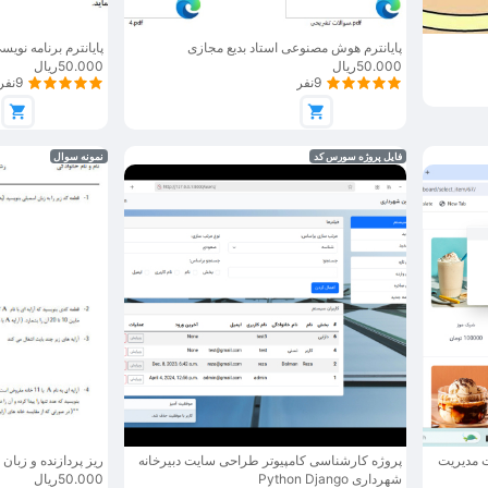
پایانترم هوش مصنوعی استاد بدیع مجازی
پایانترم برنامه نویس
50.000ریال
50.000ریال
9نفر
9نفر
فایل پروژه سورس کد
نمونه سوال
 مدیریت
پروژه کارشناسی کامپیوتر طراحی سایت دبیرخانه
ریز پردازنده و زبان
شهرداری Python Django
50.000ریال