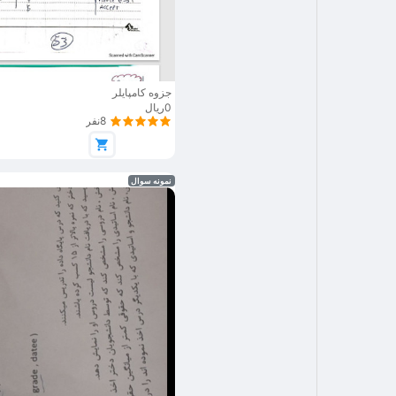
جزوه کامپایلر
0ریال
8نفر
نمونه سوال