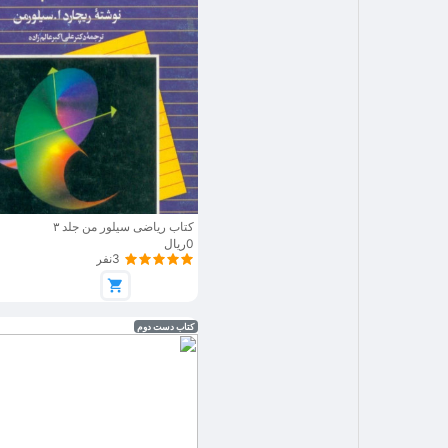
کتاب ریاضی سیلور من جلد ۳
0ریال
3نفر
کتاب دست دوم