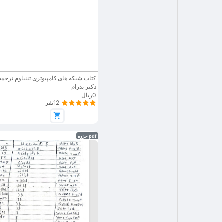
کتاب شبکه های کامپیوتری تننباوم ترجم
دکتر پدرام
0ریال
12نفر
pdf جزوه