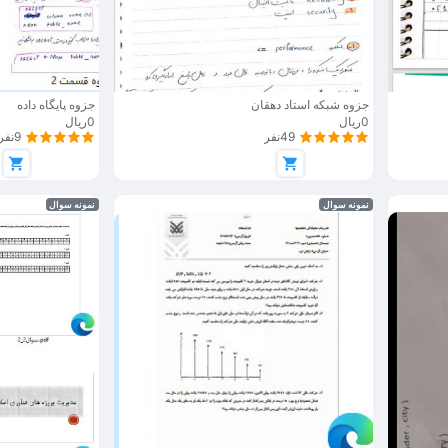
جزوه شبکه استاد دهقان
جزوه پایگاه داده
0ریال
0ریال
49نفر
9نفر
نمونه سوال
نمونه سوال