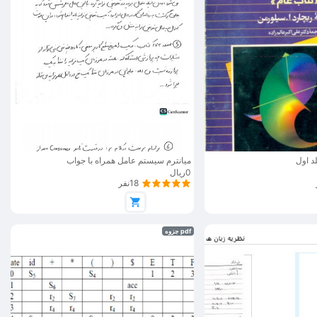
د اول
میانترم سیستم عامل همراه با جواب
0ریال
18نفر
pdf جزوه