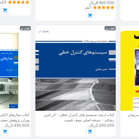
23نفر
8.900.000ریال
1نفر
کتاب نو
کتاب نو
مدرسان
کتاب ارشد سیستم های کنترل خطی - اثر امین
رضائی - نسخه اصلی نصف قیمت
پوران پژوهش نصف
2.450.000ریال
2.450.000ریال