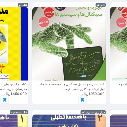
کتاب نو
کتاب نو
د دوم
کتاب تجزیه و تحلیل سیگنال ها و سیستم ها جلد
اول ارشد و دکتری نصف قیمت
مدرسان شریف نص
1.950.000ریال
1.450.000ریال
فایل پروژه سورس کد
کتاب دست دوم