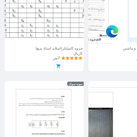
 و ماشین
جزوه کامپایلر(اسلاید استاد بدیع)
0ریال
7نفر
نمونه سوال