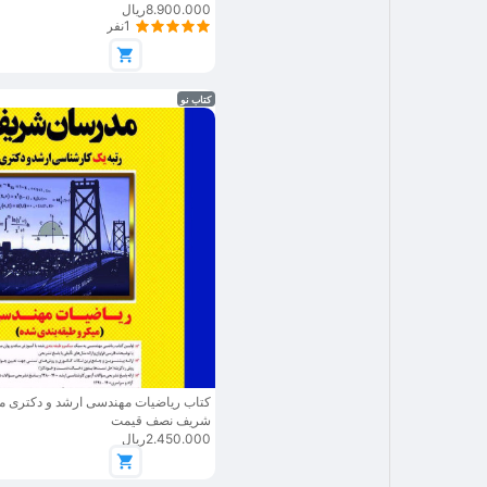
8.900.000ریال
1نفر
کتاب نو
کتاب ریاضیات مهندسی ارشد و دکتری 
شریف نصف قیمت
2.450.000ریال