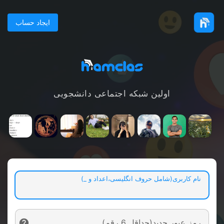
ایجاد حساب
اولین شبکه اجتماعی دانشجویی
نام کاربری(شامل حروف انگلیسی،اعداد و _)
رمز عبور جدید(حداقل 6 رقم)