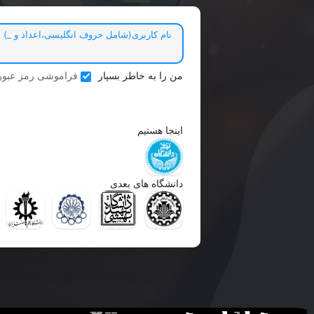
نام کاربری(شامل حروف انگلیسی،اعداد و _)
من را به خاطر بسپار
فراموشی رمز عبور
اینجا هستیم
دانشگاه های بعدی